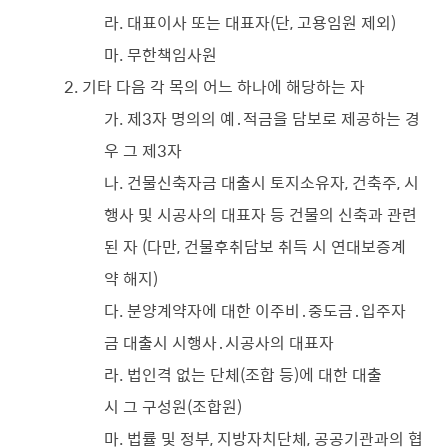
라. 대표이사 또는 대표자(단, 고용임원 제외)
마. 무한책임사원
2. 기타 다음 각 목의 어느 하나에 해당하는 자
가. 제3자 명의의 예․적금을 담보로 제공하는 경
우 그 제3자
나. 건물신축자금 대출시 토지소유자, 건축주, 시
행사 및 시공사의 대표자 등 건물의 신축과 관련
된 자 (다만, 건물후취담보 취득 시 연대보증계
약 해지)
다. 분양계약자에 대한 이주비․중도금․입주자
금 대출시 시행사․시공사의 대표자
라. 법인격 없는 단체(조합 등)에 대한 대출
시 그 구성원(조합원)
마. 법률 및 정부, 지방자치단체, 공공기관과의 협